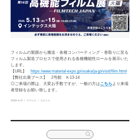
フィルムの製膜から搬送・各種コンバーティング・巻取りに至る
フィルム製造プロセスで使用される各種機能性ロールを展示いた
します。
【URL】
https:/www.material-expo.jp/osaka/ja-jp/visit/film.html
【弊社出展ブース】 2号館 Ｋ13-14
◎ご来場の際は、大変お手数ですが、一般の方は
こちら
より来場
者登録をお願い致します。
投
カ
第
2026-4-21
イベント
コメント
稿
テ
14
日:
ゴ
回
リ
高
ー
機
能
フ
ィ
ル
ム