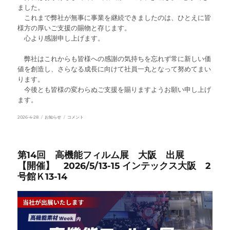
ました。
これまで弊社が無事に事業を継続できましたのは、ひとえに皆
様方の厚いご支援の賜物と存じます。
心より感謝申し上げます。
弊社はこれからも皆様への感謝の気持ちを忘れず常に新しい価
値を創造し、さらなる成長に向けて社員一丸となって努めてまい
ります。
今後とも皆様の変わらぬご支援を賜りますようお願い申し上げ
ます。
投
カ
創
2026-4-28
お知らせ
コメント
稿
テ
立
日:
ゴ
80
リ
周
ー
年
の
第14回 高機能フィルム展 大阪 出展
お
【開催】 2026/5/13-15 インテックス大阪 2
知
ら
号館Ｋ13-14
せ
に