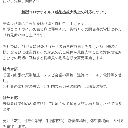
お取引先様、関係各位
新型コロナウイルス感染症拡大防止の対応について
平素は格別のご高配を賜り厚く御礼申し上げます。
新型コロナウイルス感染症に罹患された皆様とその関係者の皆様に心よ
りお見舞い申し上げます。
弊社では、4月7日に発令された「緊急事態宣言」を受けお取引先の皆
様、ならびに従業員とその家族の安全確保を最優先するため対象地域お
よびその周辺に勤務する従業員の勤務を順次変更実施します。
社内対応
〇国内出張の原則禁止・テレビ会議の実施・連絡はメール、電話等を使
用。
〇社員の出社前の検温 〇社内共有部分の除菌 〇職場の換気
社外対応
来訪者は受付の内線電話にて対応させて頂き入館は極力避けさせて頂き
ます。
更に「3密」回避の厳守 ①密閉空間、②密集場所、③密接場面 の回避
を厳守します。